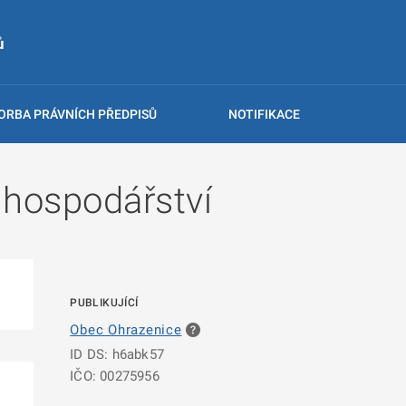
ů
ORBA PRÁVNÍCH PŘEDPISŮ
NOTIFIKACE
hospodářství
PUBLIKUJÍCÍ
Obec Ohrazenice
ID DS: h6abk57
IČO: 00275956