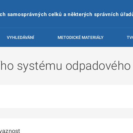
ích samosprávných celků a některých správních úřad
VYHLEDÁVÁNÍ
METODICKÉ MATERIÁLY
TV
ího systému odpadového 
ávaznost