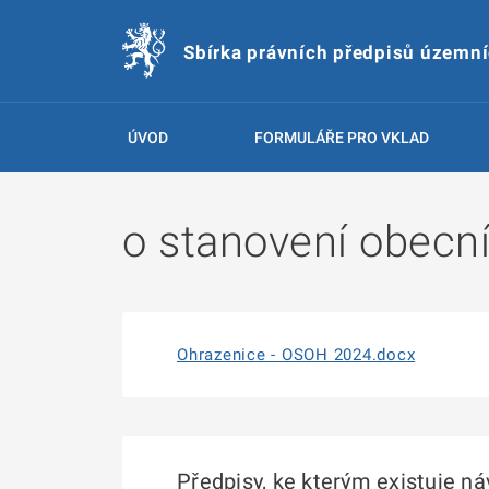
Sbírka právních předpisů územn
ÚVOD
FORMULÁŘE PRO VKLAD
o stanovení obecn
Ohrazenice - OSOH 2024.docx
Předpisy, ke kterým existuje n