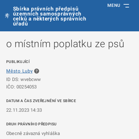
MENU
Sbírka právních předpisů
územních samosprávných
celků a některých správních
úřadů
o místním poplatku ze psů
PUBLIKUJÍCÍ
Město Luby
ID DS: wvebcww
IČO: 00254053
DATUM A ČAS ZVEŘEJNĚNÍ VE SBÍRCE
22.11.2023 14:33
DRUH PRÁVNÍHO PŘEDPISU
Obecně závazná vyhláška