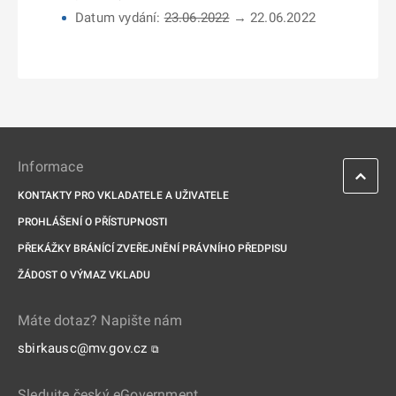
Datum vydání:
23.06.2022
→ 22.06.2022
Informace
KONTAKTY PRO VKLADATELE A UŽIVATELE
PROHLÁŠENÍ O PŘÍSTUPNOSTI
PŘEKÁŽKY BRÁNÍCÍ ZVEŘEJNĚNÍ PRÁVNÍHO PŘEDPISU
ŽÁDOST O VÝMAZ VKLADU
Máte dotaz? Napište nám
sbirkausc@mv.gov.cz
⧉
Sledujte český eGovernment