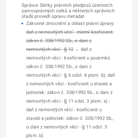
Správce Sbírky právních předpisů územních
samosprávných celků a některých správních
úřadů provedl opravu metadat:
Zákonné zmocnění a oblast právní úpravy:
daň z nemovitých věcí - místní koeficient:
zákon č. 338/1992 Sb., o dani z
nemovitých věcí - § 12
→ daň z
nemovitých věcí - koeficient u pozemků:
zákon č. 338/1992 Sb., o dani z
nemovitých věcí - § 6 odst. 4 písm. b); daň
z nemovitých věcí - koeficient u staveb a
jednotek: zákon č. 338/1992 Sb., o dani z
nemovitých věcí - § 11 odst. 3 písm. a) ;
daň z nemovitých věcí - koeficient u
staveb a jednotek: zákon č. 338/1992 Sb.,
o dani z nemovitých věcí - § 11 odst. 3
písm. b)