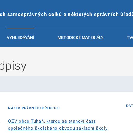
ích samosprávných celků a některých správních úřad
VYHLEDÁVÁNÍ
METODICKÉ MATERIÁLY
TV
dpisy
DA
NÁZEV PRÁVNÍHO PŘEDPISU
á
OZV obce Tuhaň, kterou se stanoví část
společného školského obvodu základní školy