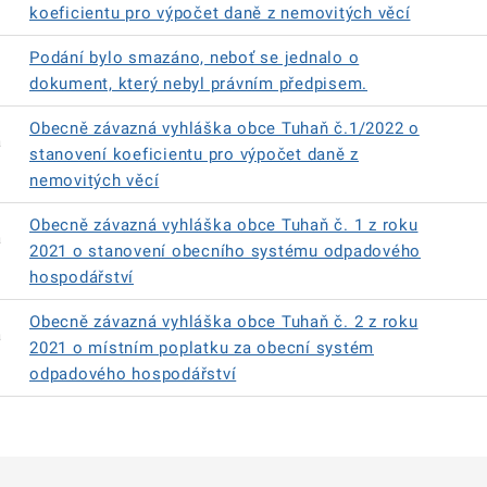
koeficientu pro výpočet daně z nemovitých věcí
Podání bylo smazáno, neboť se jednalo o
dokument, který nebyl právním předpisem.
Obecně závazná vyhláška obce Tuhaň č.1/2022 o
á
stanovení koeficientu pro výpočet daně z
nemovitých věcí
Obecně závazná vyhláška obce Tuhaň č. 1 z roku
á
2021 o stanovení obecního systému odpadového
hospodářství
Obecně závazná vyhláška obce Tuhaň č. 2 z roku
á
2021 o místním poplatku za obecní systém
odpadového hospodářství