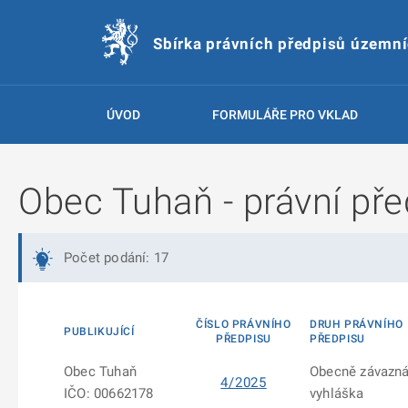
Sbírka právních předpisů územn
ÚVOD
FORMULÁŘE PRO VKLAD
Obec Tuhaň - právní pře
Počet podání: 17
ČÍSLO PRÁVNÍHO
DRUH PRÁVNÍHO
PUBLIKUJÍCÍ
PŘEDPISU
PŘEDPISU
Obec Tuhaň
Obecně závazn
4/2025
IČO: 00662178
vyhláška