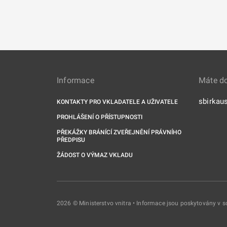
Informace
Máte d
sbirkau
KONTAKTY PRO VKLADATELE A UŽIVATELE
PROHLÁŠENÍ O PŘÍSTUPNOSTI
PŘEKÁŽKY BRÁNÍCÍ ZVEŘEJNĚNÍ PRÁVNÍHO
PŘEDPISU
ŽÁDOST O VÝMAZ VKLADU
2026 © Ministerstvo vnitra • Informace jsou poskytovány v