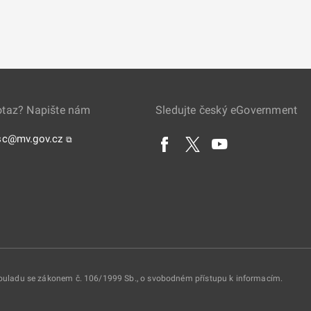
otaz? Napište nám
Sledujte český eGovernment
sc@mv.gov.cz
⧉
 souladu se zákonem č. 106/1999 Sb., o svobodném přístupu k informacím.