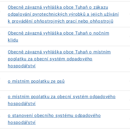
Obecně závazná vyhláška obce Tuhaň o zákazu
á
odpalování pyrotechnických výrobků a jejich užívání
k provádění ohňostrojných prací nebo ohňostrojů
á
Obecně závazná vyhláška obce Tuhaň o nočním
klidu
Obecně závazná vyhláška obce Tuhaň o místním
á
poplatku za obecní systém odpadového
hospodářství
á
o místním poplatku ze psů
á
o místním poplatku za obecní systém odpadového
hospodářství
á
o stanovení obecního systému odpadového
hospodářství