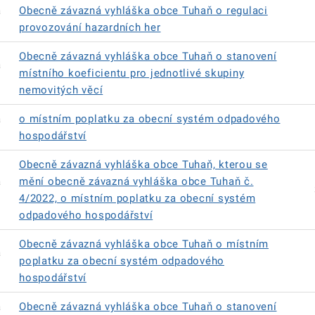
á
Obecně závazná vyhláška obce Tuhaň o regulaci
provozování hazardních her
Obecně závazná vyhláška obce Tuhaň o stanovení
á
místního koeficientu pro jednotlivé skupiny
nemovitých věcí
á
o místním poplatku za obecní systém odpadového
hospodářství
Obecně závazná vyhláška obce Tuhaň, kterou se
á
mění obecně závazná vyhláška obce Tuhaň č.
4/2022, o místním poplatku za obecní systém
odpadového hospodářství
Obecně závazná vyhláška obce Tuhaň o místním
á
poplatku za obecní systém odpadového
hospodářství
á
Obecně závazná vyhláška obce Tuhaň o stanovení