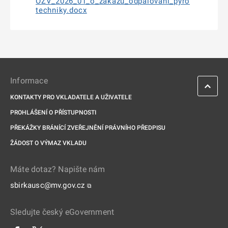
OZV_2026_01_o_zakazu_odpalovani_pyro
techniky.docx
Informace
KONTAKTY PRO VKLADATELE A UŽIVATELE
PROHLÁŠENÍ O PŘÍSTUPNOSTI
PŘEKÁŽKY BRÁNÍCÍ ZVEŘEJNĚNÍ PRÁVNÍHO PŘEDPISU
ŽÁDOST O VÝMAZ VKLADU
Máte dotaz? Napište nám
sbirkausc@mv.gov.cz
⧉
Sledujte český eGovernment