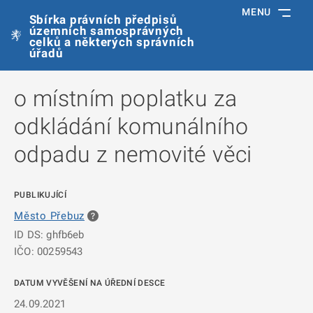
MENU
Sbírka právních předpisů
územních samosprávných
celků a některých správních
úřadů
o místním poplatku za
odkládání komunálního
odpadu z nemovité věci
PUBLIKUJÍCÍ
Město Přebuz
ID DS: ghfb6eb
IČO: 00259543
DATUM VYVĚŠENÍ NA ÚŘEDNÍ DESCE
24.09.2021