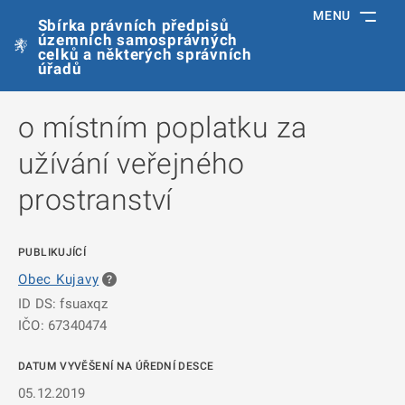
MENU
Sbírka právních předpisů
územních samosprávných
celků a některých správních
úřadů
o místním poplatku za
užívání veřejného
prostranství
PUBLIKUJÍCÍ
Obec Kujavy
ID DS: fsuaxqz
IČO: 67340474
DATUM VYVĚŠENÍ NA ÚŘEDNÍ DESCE
05.12.2019