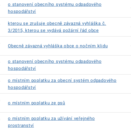
á
o stanovení obecního systému odpadového
hospodářství
á
kterou se zrušuje obecně závazná vyhláška č.
3/2015, kterou se vydává požární řád obce
á
Obecně závazná vyhláška obce o nočním klidu
á
o stanovení obecního systému odpadového
hospodářství
á
o místním poplatku za obecní systém odpadového
hospodářství
á
o místním poplatku ze psů
á
o místním poplatku za užívání veřejného
prostranství