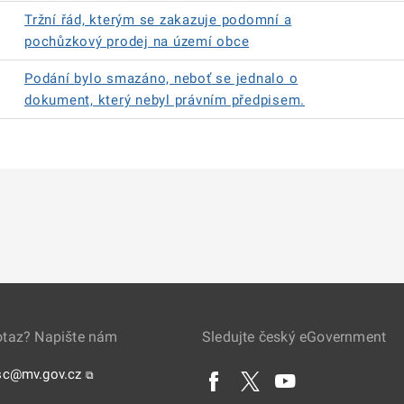
Tržní řád, kterým se zakazuje podomní a
pochůzkový prodej na území obce
Podání bylo smazáno, neboť se jednalo o
dokument, který nebyl právním předpisem.
otaz? Napište nám
Sledujte český eGovernment
sc@mv.gov.cz
⧉