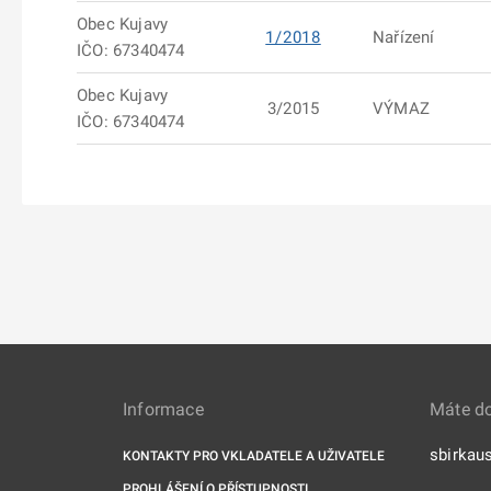
Obec Kujavy
1/2018
Nařízení
IČO: 67340474
Obec Kujavy
3/2015
VÝMAZ
IČO: 67340474
Informace
Máte d
sbirkau
KONTAKTY PRO VKLADATELE A UŽIVATELE
PROHLÁŠENÍ O PŘÍSTUPNOSTI