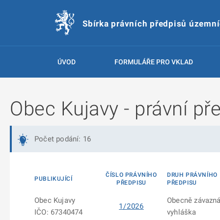
Sbírka právních předpisů územn
ÚVOD
FORMULÁŘE PRO VKLAD
Obec Kujavy - právní př
Počet podání: 16
ČÍSLO PRÁVNÍHO
DRUH PRÁVNÍHO
PUBLIKUJÍCÍ
PŘEDPISU
PŘEDPISU
Obec Kujavy
Obecně závazn
1/2026
IČO: 67340474
vyhláška