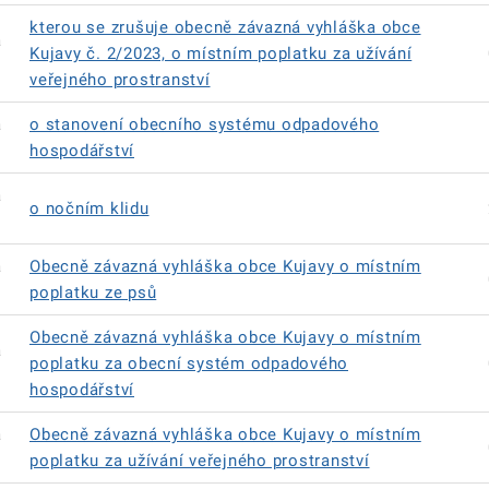
kterou se zrušuje obecně závazná vyhláška obce
á
Kujavy č. 2/2023, o místním poplatku za užívání
veřejného prostranství
á
o stanovení obecního systému odpadového
hospodářství
á
o nočním klidu
á
Obecně závazná vyhláška obce Kujavy o místním
poplatku ze psů
Obecně závazná vyhláška obce Kujavy o místním
á
poplatku za obecní systém odpadového
hospodářství
á
Obecně závazná vyhláška obce Kujavy o místním
poplatku za užívání veřejného prostranství