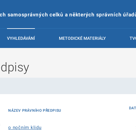
ích samosprávných celků a některých správních úřad
VYHLEDÁVÁNÍ
METODICKÉ MATERIÁLY
TV
edpisy
DA
NÁZEV PRÁVNÍHO PŘEDPISU
á
o nočním klidu