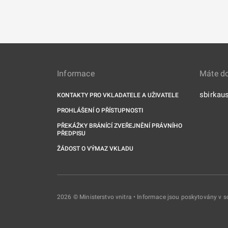
Informace
Máte d
sbirkau
KONTAKTY PRO VKLADATELE A UŽIVATELE
PROHLÁŠENÍ O PŘÍSTUPNOSTI
PŘEKÁŽKY BRÁNÍCÍ ZVEŘEJNĚNÍ PRÁVNÍHO
PŘEDPISU
ŽÁDOST O VÝMAZ VKLADU
2026 © Ministerstvo vnitra • Informace jsou poskytovány v