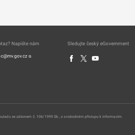
otaz? Napište nám
Sledujte český eGovernment
sc@mv.gov.cz
⧉
 souladu se zákonem č. 106/1999 Sb., o svobodném přístupu k informacím.