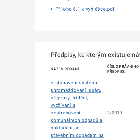
Příloha č.1 k vyhlášce.pdf
Předpisy, ke kterým existuje n
ČÍSLO PRÁVNÍHO
NÁZEV PODÁNÍ
PŘEDPISU
o stanovení systému
shromažďování, sběru,
přepravy, třídění,
vyzžívání a
odstraňování
2/2019
komunálních odpadů a
nakládání se
stavebním odpadem na