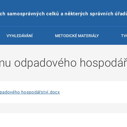
ích samosprávných celků a některých správních úřad
VYHLEDÁVÁNÍ
METODICKÉ MATERIÁLY
TV
mu odpadového hospodář
padového hospodářství.docx