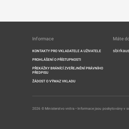
Informace
Máte d
sbirkau
KONTAKTY PRO VKLADATELE A UŽIVATELE
PROHLÁŠENÍ O PŘÍSTUPNOSTI
PŘEKÁŽKY BRÁNÍCÍ ZVEŘEJNĚNÍ PRÁVNÍHO
PŘEDPISU
ŽÁDOST O VÝMAZ VKLADU
2026 © Ministerstvo vnitra • Informace jsou poskytovány v