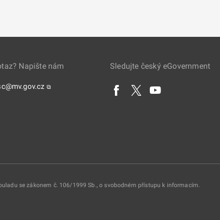
otaz? Napište nám
Sledujte český eGovernment
sc@mv.gov.cz
⧉
 souladu se zákonem č. 106/1999 Sb., o svobodném přístupu k informacím.