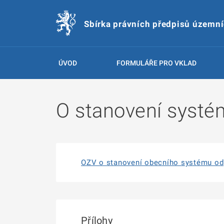
Sbírka právních předpisů územn
ÚVOD
FORMULÁŘE PRO VKLAD
O stanovení systé
OZV o stanovení obecního systému od
Přílohy