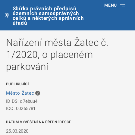
MENU
Sbírka právních předpisů
územních samosprávných
celků a některých správních
úřadů
Nařízení města Žatec č.
1/2020, o placeném
parkování
PUBLIKUJÍCÍ
Město Žatec
ID DS: q7ebuu4
IČO: 00265781
DATUM VYVĚŠENÍ NA ÚŘEDNÍ DESCE
25.03.2020