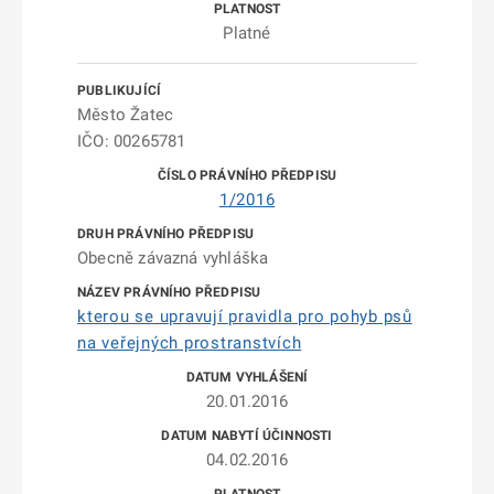
Platné
Město Žatec
IČO: 00265781
1/2016
Obecně závazná vyhláška
kterou se upravují pravidla pro pohyb psů
na veřejných prostranstvích
20.01.2016
04.02.2016