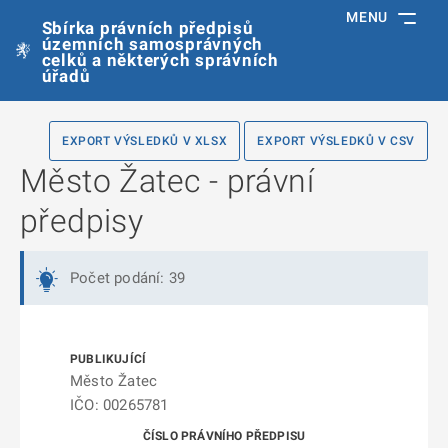
MENU
Sbírka právních předpisů
územních samosprávných
celků a některých správních
úřadů
EXPORT VÝSLEDKŮ V XLSX
EXPORT VÝSLEDKŮ V CSV
Město Žatec - právní
předpisy
Počet podání: 39
Město Žatec
IČO: 00265781