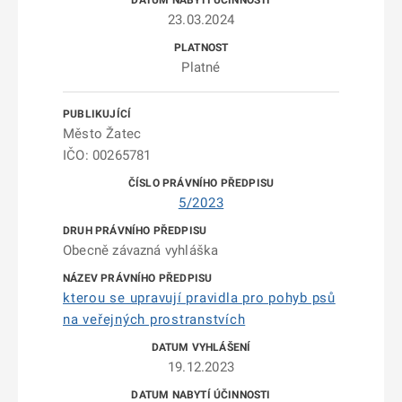
23.03.2024
Platné
Město Žatec
IČO: 00265781
5/2023
Obecně závazná vyhláška
kterou se upravují pravidla pro pohyb psů
na veřejných prostranstvích
19.12.2023