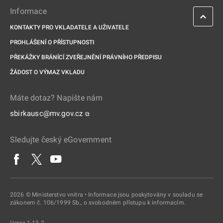
Informace
KONTAKTY PRO VKLADATELE A UŽIVATELE
PROHLÁŠENÍ O PŘÍSTUPNOSTI
PŘEKÁŽKY BRÁNÍCÍ ZVEŘEJNĚNÍ PRÁVNÍHO PŘEDPISU
ŽÁDOST O VÝMAZ VKLADU
Máte dotaz? Napište nám
sbirkausc@mv.gov.cz
⧉
Sledujte český eGovernment
2026 © Ministerstvo vnitra • Informace jsou poskytovány v souladu se
zákonem č. 106/1999 Sb., o svobodném přístupu k informacím.
Verze 1.13.2