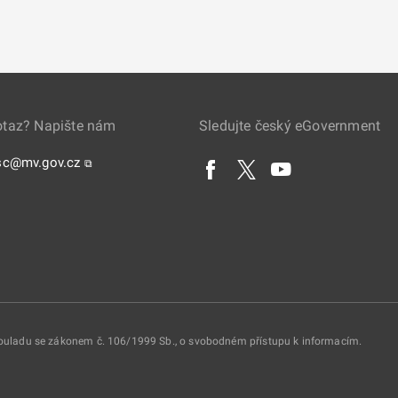
otaz? Napište nám
Sledujte český eGovernment
sc@mv.gov.cz
⧉
 souladu se zákonem č. 106/1999 Sb., o svobodném přístupu k informacím.