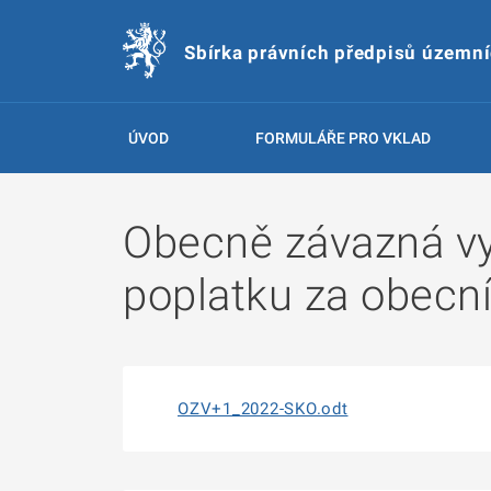
Sbírka právních předpisů územn
ÚVOD
FORMULÁŘE PRO VKLAD
Obecně závazná vy
poplatku za obecn
OZV+1_2022-SKO.odt