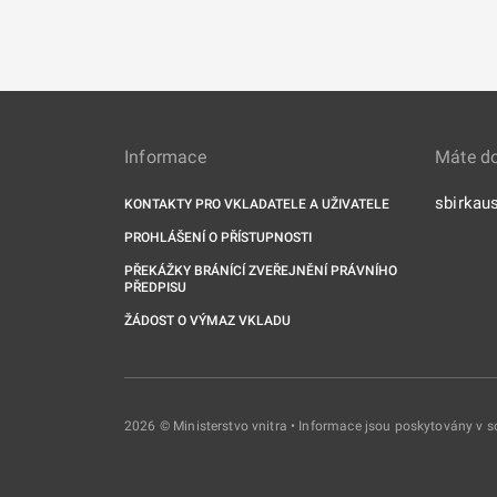
Informace
Máte d
sbirkau
KONTAKTY PRO VKLADATELE A UŽIVATELE
PROHLÁŠENÍ O PŘÍSTUPNOSTI
PŘEKÁŽKY BRÁNÍCÍ ZVEŘEJNĚNÍ PRÁVNÍHO
PŘEDPISU
ŽÁDOST O VÝMAZ VKLADU
2026 © Ministerstvo vnitra • Informace jsou poskytovány v