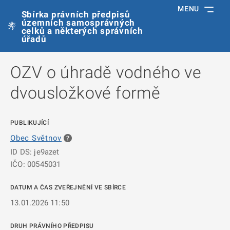
MENU
Sbírka právních předpisů
územních samosprávných
celků a některých správních
úřadů
OZV o úhradě vodného ve
dvousložkové formě
PUBLIKUJÍCÍ
Obec Světnov
ID DS: je9azet
IČO: 00545031
DATUM A ČAS ZVEŘEJNĚNÍ VE SBÍRCE
13.01.2026 11:50
DRUH PRÁVNÍHO PŘEDPISU