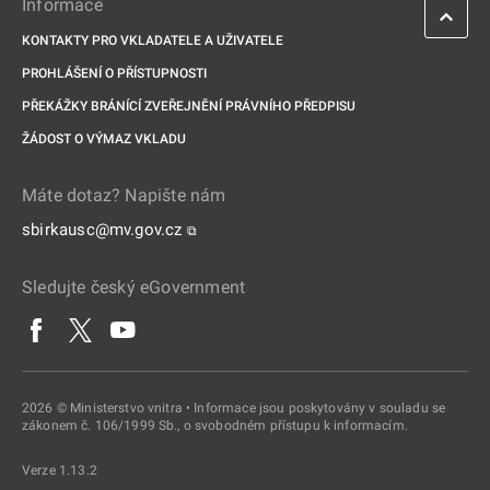
Informace
KONTAKTY PRO VKLADATELE A UŽIVATELE
PROHLÁŠENÍ O PŘÍSTUPNOSTI
PŘEKÁŽKY BRÁNÍCÍ ZVEŘEJNĚNÍ PRÁVNÍHO PŘEDPISU
ŽÁDOST O VÝMAZ VKLADU
Máte dotaz? Napište nám
sbirkausc@mv.gov.cz
⧉
Sledujte český eGovernment
2026 © Ministerstvo vnitra • Informace jsou poskytovány v souladu se
zákonem č. 106/1999 Sb., o svobodném přístupu k informacím.
Verze 1.13.2