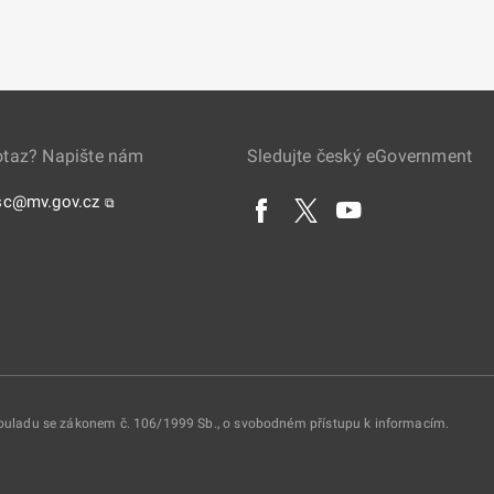
otaz? Napište nám
Sledujte český eGovernment
sc@mv.gov.cz
⧉
 souladu se zákonem č. 106/1999 Sb., o svobodném přístupu k informacím.