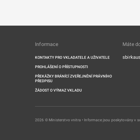
Informace
Máte d
sbirkau
KONTAKTY PRO VKLADATELE A UŽIVATELE
PROHLÁŠENÍ O PŘÍSTUPNOSTI
PŘEKÁŽKY BRÁNÍCÍ ZVEŘEJNĚNÍ PRÁVNÍHO
PŘEDPISU
ŽÁDOST O VÝMAZ VKLADU
2026 © Ministerstvo vnitra • Informace jsou poskytovány v