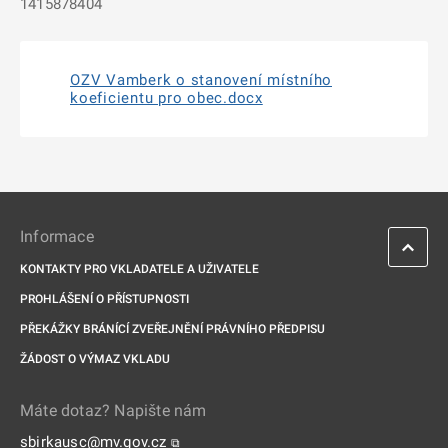
1415878404
OZV Vamberk o stanovení místního
koeficientu pro obec.docx
Informace
KONTAKTY PRO VKLADATELE A UŽIVATELE
PROHLÁŠENÍ O PŘÍSTUPNOSTI
PŘEKÁŽKY BRÁNÍCÍ ZVEŘEJNĚNÍ PRÁVNÍHO PŘEDPISU
ŽÁDOST O VÝMAZ VKLADU
Máte dotaz? Napište nám
sbirkausc@mv.gov.cz
⧉