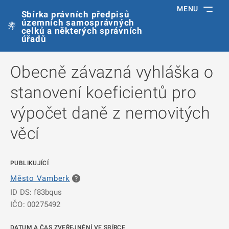
MENU
Sbírka právních předpisů
územních samosprávných
celků a některých správních
úřadů
Obecně závazná vyhláška o
stanovení koeficientů pro
výpočet daně z nemovitých
věcí
PUBLIKUJÍCÍ
Město Vamberk
ID DS: f83bqus
IČO: 00275492
DATUM A ČAS ZVEŘEJNĚNÍ VE SBÍRCE