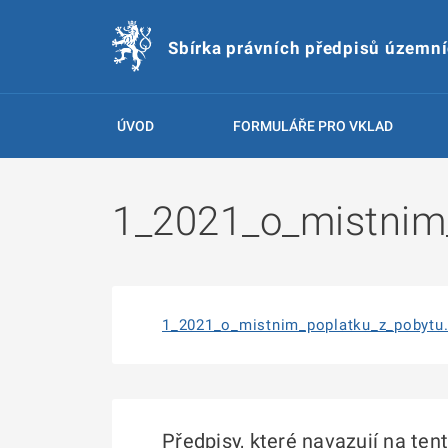
Sbírka právních předpisů územn
ÚVOD
FORMULÁŘE PRO VKLAD
1_2021_o_mistnim
1_2021_o_mistnim_poplatku_z_pobytu
Předpisy, které navazují na ten