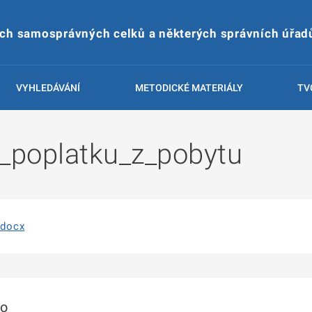
ích samosprávných celků a některých správních úřad
VYHLEDÁVÁNÍ
METODICKÉ MATERIÁLY
TV
_poplatku_z_pobytu
.docx
to