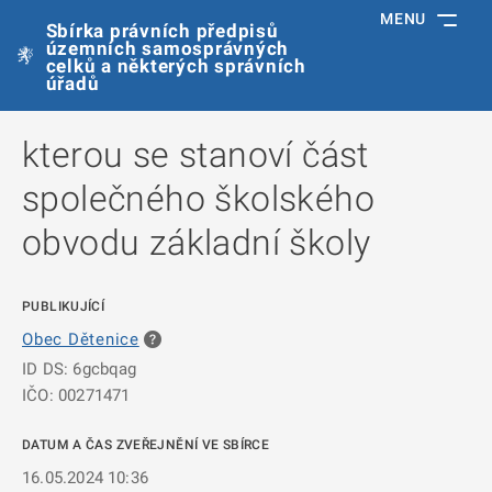
MENU
Sbírka právních předpisů
územních samosprávných
celků a některých správních
úřadů
kterou se stanoví část
společného školského
obvodu základní školy
PUBLIKUJÍCÍ
Obec Dětenice
ID DS: 6gcbqag
IČO: 00271471
DATUM A ČAS ZVEŘEJNĚNÍ VE SBÍRCE
16.05.2024 10:36