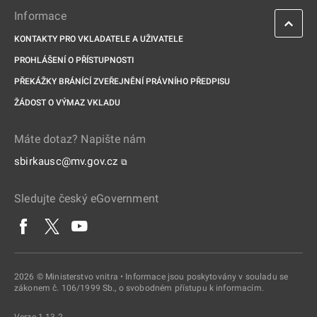
Informace
KONTAKTY PRO VKLADATELE A UŽIVATELE
PROHLÁŠENÍ O PŘÍSTUPNOSTI
PŘEKÁŽKY BRÁNÍCÍ ZVEŘEJNĚNÍ PRÁVNÍHO PŘEDPISU
ŽÁDOST O VÝMAZ VKLADU
Máte dotaz? Napište nám
sbirkausc@mv.gov.cz
⧉
Sledujte český eGovernment
2026 © Ministerstvo vnitra • Informace jsou poskytovány v souladu se
zákonem č. 106/1999 Sb., o svobodném přístupu k informacím.
Verze 1.13.2