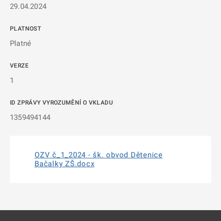
29.04.2024
PLATNOST
Platné
VERZE
1
ID ZPRÁVY VYROZUMĚNÍ O VKLADU
1359494144
OZV č_1_2024 - šk. obvod Dětenice
Bačalky ZŠ.docx