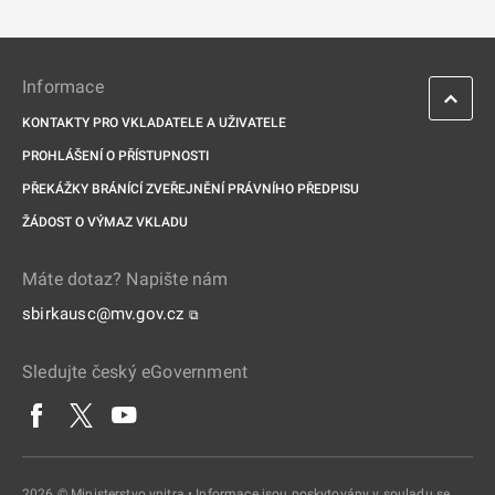
Informace
KONTAKTY PRO VKLADATELE A UŽIVATELE
PROHLÁŠENÍ O PŘÍSTUPNOSTI
PŘEKÁŽKY BRÁNÍCÍ ZVEŘEJNĚNÍ PRÁVNÍHO PŘEDPISU
ŽÁDOST O VÝMAZ VKLADU
Máte dotaz? Napište nám
sbirkausc@mv.gov.cz
⧉
Sledujte český eGovernment
2026 © Ministerstvo vnitra • Informace jsou poskytovány v souladu se