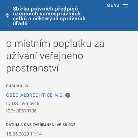
MENU
Sbírka právních předpisů
územních samosprávných
celků a některých správních
úřadů
o místním poplatku za
užívání veřejného
prostranství
PUBLIKUJÍCÍ
OBEC ALBRECHTICE N.O.
ID DS: p9mby46
IČO: 00579106
DATUM A ČAS ZVEŘEJNĚNÍ VE SBÍRCE
15.05.2023 11:14