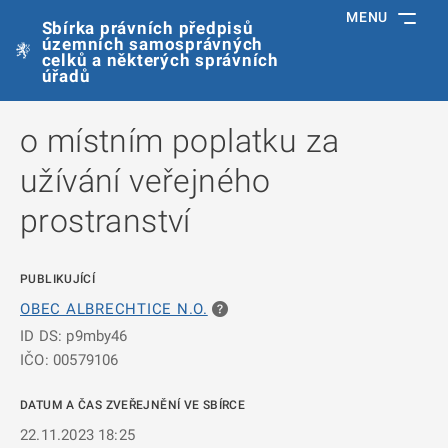
MENU
Sbírka právních předpisů
územních samosprávných
celků a některých správních
úřadů
o místním poplatku za
užívání veřejného
prostranství
PUBLIKUJÍCÍ
OBEC ALBRECHTICE N.O.
ID DS: p9mby46
IČO: 00579106
DATUM A ČAS ZVEŘEJNĚNÍ VE SBÍRCE
22.11.2023 18:25