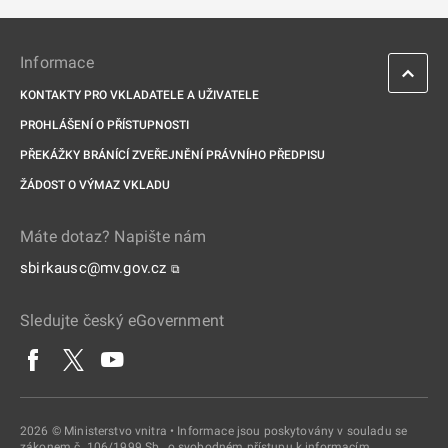
Informace
KONTAKTY PRO VKLADATELE A UŽIVATELE
PROHLÁŠENÍ O PŘÍSTUPNOSTI
PŘEKÁŽKY BRÁNÍCÍ ZVEŘEJNĚNÍ PRÁVNÍHO PŘEDPISU
ŽÁDOST O VÝMAZ VKLADU
Máte dotaz? Napište nám
sbirkausc@mv.gov.cz
⧉
Sledujte český eGovernment
2026 © Ministerstvo vnitra • Informace jsou poskytovány v souladu se
zákonem č. 106/1999 Sb., o svobodném přístupu k informacím.