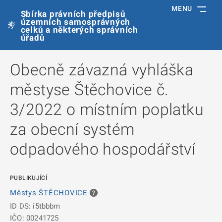
MENU
Sbírka právních předpisů
územních samosprávných
celků a některých správních
úřadů
Obecně závazná vyhláška
městyse Štěchovice č.
3/2022 o místním poplatku
za obecní systém
odpadového hospodářství
PUBLIKUJÍCÍ
Městys ŠTĚCHOVICE
ID DS: i5tbbbm
IČO: 00241725