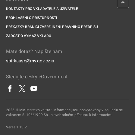
KONTAKTY PRO VKLADATELE A UŽIVATELE
PROHLÁŠENÍ O PŘÍSTUPNOSTI
PŘEKÁŽKY BRÁNÍCÍ ZVEŘEJNĚNÍ PRÁVNÍHO PŘEDPISU
ŽÁDOST O VÝMAZ VKLADU
Máte dotaz? Napište nám
sbirkausc@mv.gov.cz
⧉
Sledujte český eGovernment
2026 © Ministerstvo vnitra • Informace jsou poskytovány v souladu se
zákonem č. 106/1999 Sb., o svobodném přístupu k informacím.
Verze 1.13.2