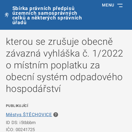
MENU
Sbírka právních předpisů
územních samosprávných
celků a některých správních
úřadů
kterou se zrušuje obecně
závazná vyhláška č. 1/2022
o místním poplatku za
obecní systém odpadového
hospodářství
PUBLIKUJÍCÍ
Městys ŠTĚCHOVICE
ID DS: i5tbbbm
IČO: 00241725