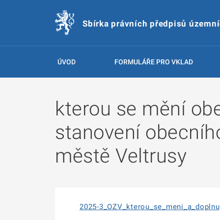
Sbírka právních předpisů územn
ÚVOD
FORMULÁŘE PRO VKLAD
kterou se mění ob
stanovení obecníh
městě Veltrusy
2025-3_OZV_kterou_se_meni_a_doplnu