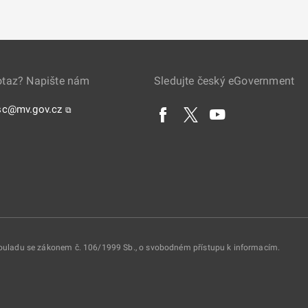
otaz? Napište nám
Sledujte český eGovernment
sc@mv.gov.cz
⧉
 souladu se zákonem č. 106/1999 Sb., o svobodném přístupu k informacím.