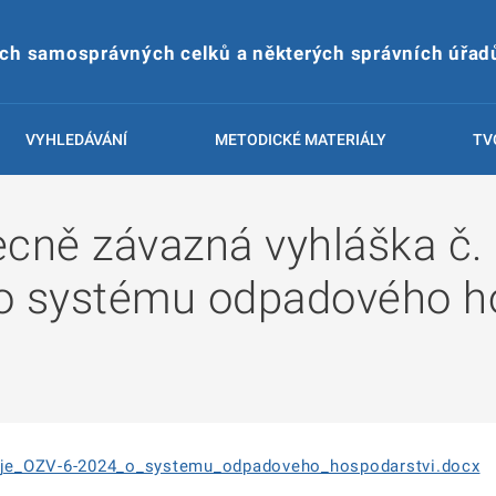
ích samosprávných celků a některých správních úřad
VYHLEDÁVÁNÍ
METODICKÉ MATERIÁLY
TV
ecně závazná vyhláška č.
o systému odpadového ho
je_OZV-6-2024_o_systemu_odpadoveho_hospodarstvi.docx