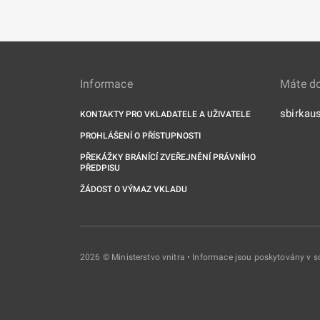
Informace
Máte d
sbirkau
KONTAKTY PRO VKLADATELE A UŽIVATELE
PROHLÁŠENÍ O PŘÍSTUPNOSTI
PŘEKÁŽKY BRÁNÍCÍ ZVEŘEJNĚNÍ PRÁVNÍHO
PŘEDPISU
ŽÁDOST O VÝMAZ VKLADU
2026 © Ministerstvo vnitra • Informace jsou poskytovány v