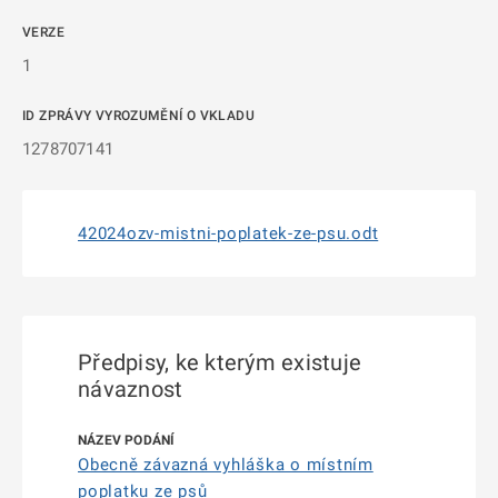
VERZE
1
ID ZPRÁVY VYROZUMĚNÍ O VKLADU
1278707141
42024ozv-mistni-poplatek-ze-psu.odt
Předpisy, ke kterým existuje
návaznost
Obecně závazná vyhláška o místním
poplatku ze psů