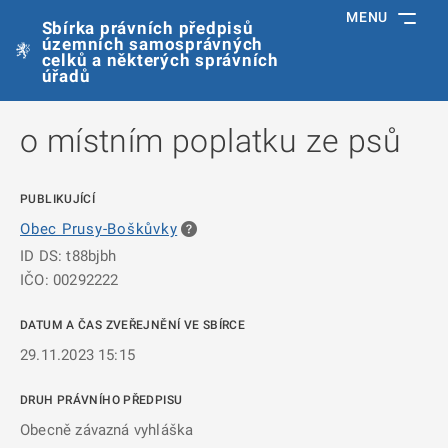
MENU
Sbírka právních předpisů
územních samosprávných
celků a některých správních
úřadů
o místním poplatku ze psů
PUBLIKUJÍCÍ
Obec Prusy-Boškůvky
ID DS: t88bjbh
IČO: 00292222
DATUM A ČAS ZVEŘEJNĚNÍ VE SBÍRCE
29.11.2023 15:15
DRUH PRÁVNÍHO PŘEDPISU
Obecně závazná vyhláška