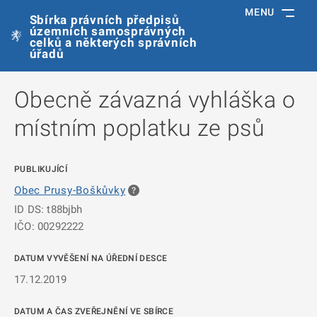
MENU
Sbírka právních předpisů
územních samosprávných
celků a některých správních
úřadů
Obecně závazná vyhláška o
místním poplatku ze psů
PUBLIKUJÍCÍ
Obec Prusy-Boškůvky
ID DS: t88bjbh
IČO: 00292222
DATUM VYVĚŠENÍ NA ÚŘEDNÍ DESCE
17.12.2019
DATUM A ČAS ZVEŘEJNĚNÍ VE SBÍRCE