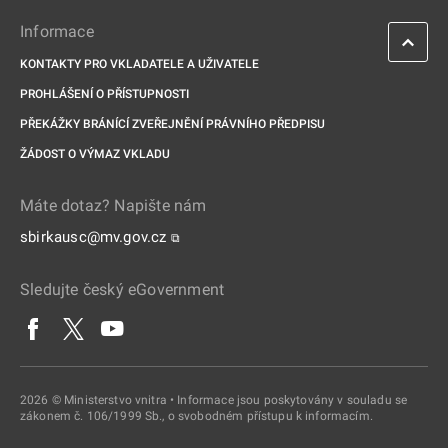
Informace
KONTAKTY PRO VKLADATELE A UŽIVATELE
PROHLÁŠENÍ O PŘÍSTUPNOSTI
PŘEKÁŽKY BRÁNÍCÍ ZVEŘEJNĚNÍ PRÁVNÍHO PŘEDPISU
ŽÁDOST O VÝMAZ VKLADU
Máte dotaz? Napište nám
sbirkausc@mv.gov.cz
⧉
Sledujte český eGovernment
2026 © Ministerstvo vnitra • Informace jsou poskytovány v souladu se
zákonem č. 106/1999 Sb., o svobodném přístupu k informacím.