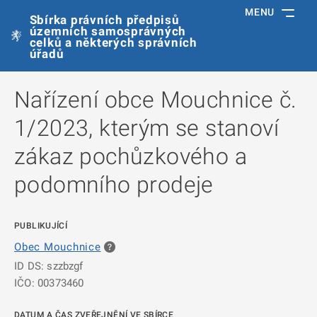
MENU
Sbírka právních předpisů
územních samosprávných
celků a některých správních
úřadů
Nařízení obce Mouchnice č.
1/2023, kterým se stanoví
zákaz pochůzkového a
podomního prodeje
PUBLIKUJÍCÍ
Obec Mouchnice
ID DS: szzbzgf
IČO: 00373460
DATUM A ČAS ZVEŘEJNĚNÍ VE SBÍRCE