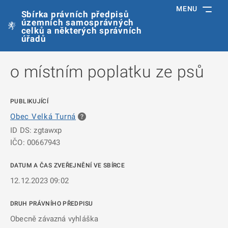
MENU
Sbírka právních předpisů
územních samosprávných
celků a některých správních
úřadů
o místním poplatku ze psů
PUBLIKUJÍCÍ
Obec Velká Turná
ID DS: zgtawxp
IČO: 00667943
DATUM A ČAS ZVEŘEJNĚNÍ VE SBÍRCE
12.12.2023 09:02
DRUH PRÁVNÍHO PŘEDPISU
Obecně závazná vyhláška