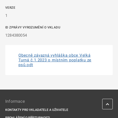
VERZE
1
ID ZPRÁVY VYROZUMĚNÍ O VKLADU
1284380054
Obecně závazná vyhláška obce Velká
Turná č.1.2023 o místním poplatku ze
psů.odt
Informace
KONTAKTY PRO VKLADATELE A UŽIVATELE
PROHLÁŠENÍ O PŘÍSTUPNOSTI