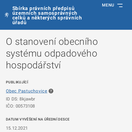
MENU
Sbírka právních předpisů
územních samosprávných
celků a některých správních
úřadů
O stanovení obecního
systému odpadového
hospodářství
PUBLIKUJÍCÍ
Obec Pastuchovice
ID DS: 8kjawbr
IČO: 00573108
DATUM VYVĚŠENÍ NA ÚŘEDNÍ DESCE
15.12.2021