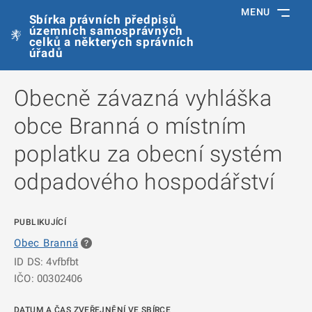
MENU
Sbírka právních předpisů
územních samosprávných
celků a některých správních
úřadů
Obecně závazná vyhláška
obce Branná o místním
poplatku za obecní systém
odpadového hospodářství
PUBLIKUJÍCÍ
Obec Branná
ID DS: 4vfbfbt
IČO: 00302406
DATUM A ČAS ZVEŘEJNĚNÍ VE SBÍRCE