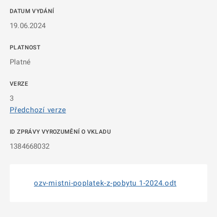
DATUM VYDÁNÍ
19.06.2024
PLATNOST
Platné
VERZE
3
Předchozí verze
ID ZPRÁVY VYROZUMĚNÍ O VKLADU
1384668032
ozv-mistni-poplatek-z-pobytu 1-2024.odt