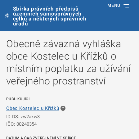
MENU
Sbírka právních předpisů
územních samosprávných
celků a některých správních
úřadů
Obecně závazná vyhláška
obce Kostelec u Křížků o
místním poplatku za užívání
veřejného prostranství
PUBLIKUJÍCÍ
Obec Kostelec u Křížků
ID DS: vw2akw3
IČO: 00240354
DATUM A ČAS ZVEŘEJNĚNÍ VE SBÍRCE