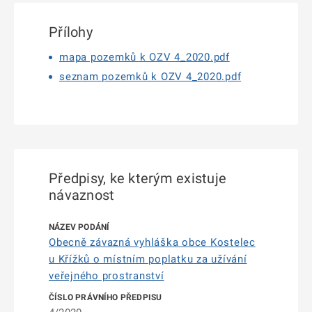
Přílohy
mapa pozemků k OZV 4_2020.pdf
seznam pozemků k OZV 4_2020.pdf
Předpisy, ke kterým existuje
návaznost
Obecně závazná vyhláška obce Kostelec
u Křížků o místním poplatku za užívání
veřejného prostranství