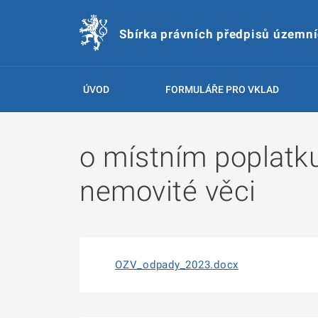
Sbírka právních předpisů územn
ÚVOD
FORMULÁŘE PRO VKLAD
o místním poplatk
nemovité věci
OZV_odpady_2023.docx