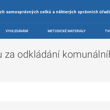
ích samosprávných celků a některých správních úřad
VYHLEDÁVÁNÍ
METODICKÉ MATERIÁLY
TV
u za odkládání komunáln