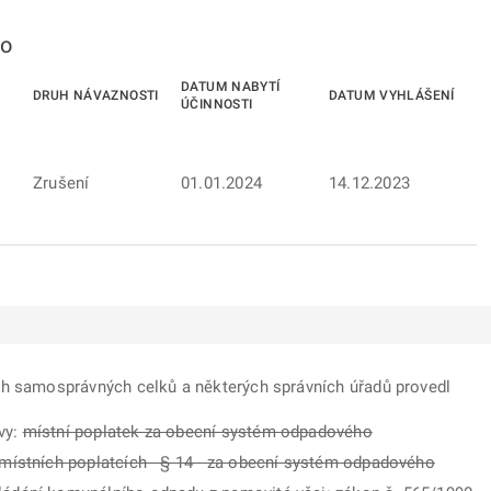
to
DATUM NABYTÍ
DRUH NÁVAZNOSTI
DATUM VYHLÁŠENÍ
ÚČINNOSTI
Zrušení
01.01.2024
14.12.2023
ch samosprávných celků a některých správních úřadů provedl
vy:
místní poplatek za obecní systém odpadového
 místních poplatcích - § 14 - za obecní systém odpadového