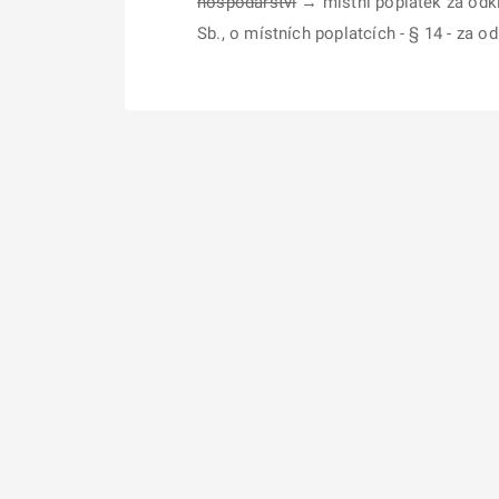
hospodářství
→ místní poplatek za odk
Sb., o místních poplatcích - § 14 - za