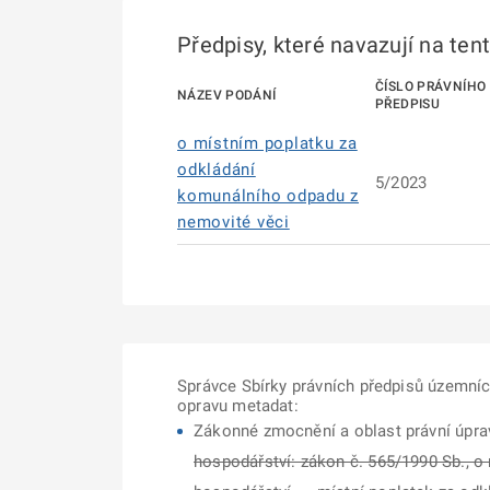
Předpisy, které navazují na ten
ČÍSLO PRÁVNÍHO
NÁZEV PODÁNÍ
PŘEDPISU
o místním poplatku za
odkládání
5/2023
komunálního odpadu z
nemovité věci
Správce Sbírky právních předpisů územní
opravu metadat:
Zákonné zmocnění a oblast právní úpra
hospodářství: zákon č. 565/1990 Sb., o