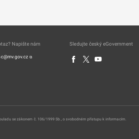
otaz? Napište nám
Sledujte český eGovernment
sc@mv.gov.cz
⧉
 souladu se zákonem č. 106/1999 Sb., o svobodném přístupu k informacím.