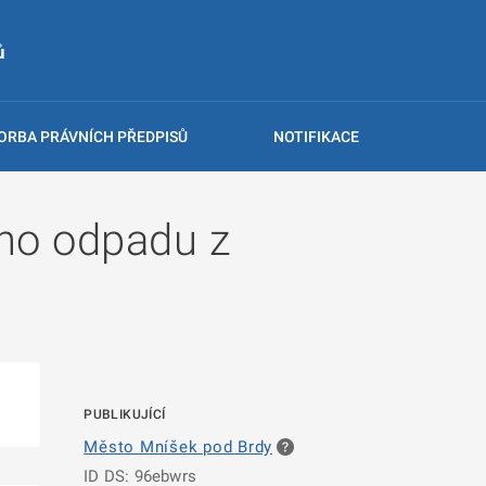
ů
ORBA PRÁVNÍCH PŘEDPISŮ
NOTIFIKACE
ího odpadu z
PUBLIKUJÍCÍ
Město Mníšek pod Brdy
ID DS: 96ebwrs