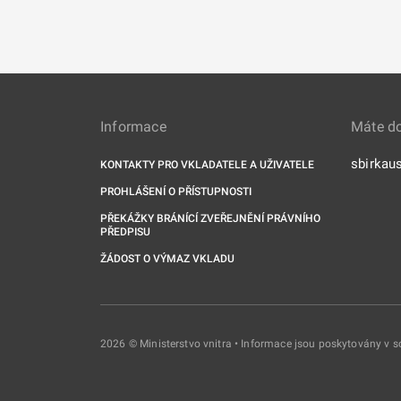
Informace
Máte d
sbirkau
KONTAKTY PRO VKLADATELE A UŽIVATELE
PROHLÁŠENÍ O PŘÍSTUPNOSTI
PŘEKÁŽKY BRÁNÍCÍ ZVEŘEJNĚNÍ PRÁVNÍHO
PŘEDPISU
ŽÁDOST O VÝMAZ VKLADU
2026 © Ministerstvo vnitra • Informace jsou poskytovány v