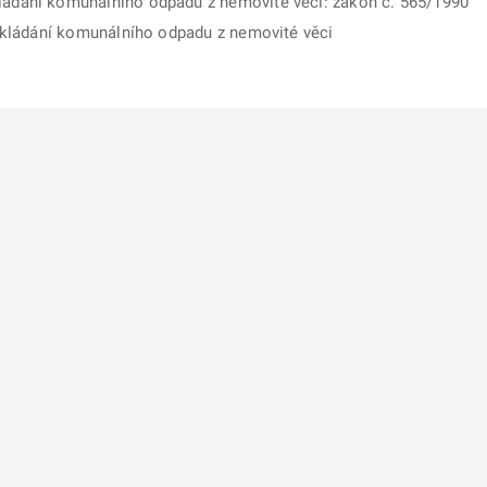
ládání komunálního odpadu z nemovité věci: zákon č. 565/1990
 odkládání komunálního odpadu z nemovité věci