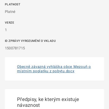
PLATNOST
Platné
VERZE
1
ID ZPRÁVY VYROZUMĚNÍ O VKLADU
1500781715
Obecně závazná vyhláška obce Mezouň o
místním poplatku z pobytu.docx
Předpisy, ke kterým existuje
návaznost