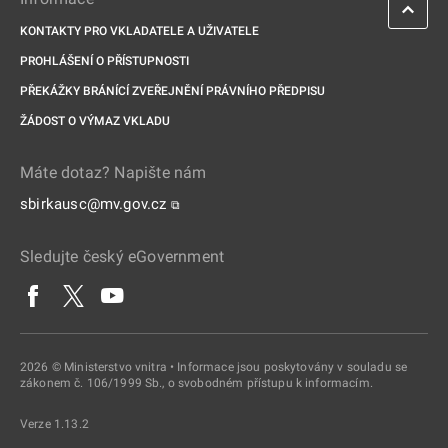
KONTAKTY PRO VKLADATELE A UŽIVATELE
PROHLÁŠENÍ O PŘÍSTUPNOSTI
PŘEKÁŽKY BRÁNÍCÍ ZVEŘEJNĚNÍ PRÁVNÍHO PŘEDPISU
ŽÁDOST O VÝMAZ VKLADU
Máte dotaz? Napište nám
sbirkausc@mv.gov.cz
⧉
Sledujte český eGovernment
2026 © Ministerstvo vnitra • Informace jsou poskytovány v souladu se
zákonem č. 106/1999 Sb., o svobodném přístupu k informacím.
Verze 1.13.2