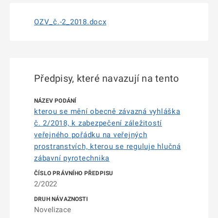
OZV_č.-2_2018.docx
Předpisy, které navazují na tento
kterou se mění obecně závazná vyhláška
č. 2/2018, k zabezpečení záležitostí
veřejného pořádku na veřejných
prostranstvích, kterou se reguluje hlučná
zábavní pyrotechnika
2/2022
Novelizace