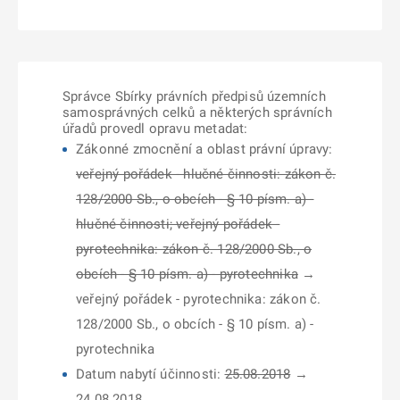
Správce Sbírky právních předpisů územních
samosprávných celků a některých správních
úřadů provedl opravu metadat:
Zákonné zmocnění a oblast právní úpravy:
veřejný pořádek - hlučné činnosti: zákon č.
128/2000 Sb., o obcích - § 10 písm. a) -
hlučné činnosti; veřejný pořádek -
pyrotechnika: zákon č. 128/2000 Sb., o
obcích - § 10 písm. a) - pyrotechnika
→
veřejný pořádek - pyrotechnika: zákon č.
128/2000 Sb., o obcích - § 10 písm. a) -
pyrotechnika
Datum nabytí účinnosti:
25.08.2018
→
24.08.2018