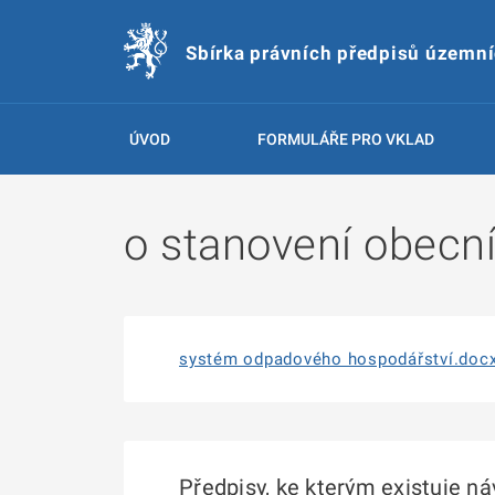
Sbírka právních předpisů územn
ÚVOD
FORMULÁŘE PRO VKLAD
o stanovení obecn
systém odpadového hospodářství.doc
Předpisy, ke kterým existuje n