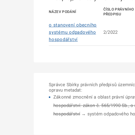
ČÍSLO PRÁVNÍHO
NÁZEV PODÁNÍ
PŘEDPISU
o stanovení obecního
systému odpadového
2/2022
hospodářství
Správce Sbírky právních předpisů územní
opravu metadat:
Zákonné zmocnění a oblast právní úpra
hospodářství: zákon č. 565/1990 Sb., o
hospodářství
→ systém odpadového hospo