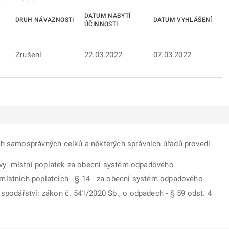
DATUM NABYTÍ
DRUH NÁVAZNOSTI
DATUM VYHLÁŠENÍ
ÚČINNOSTI
Zrušení
22.03.2022
07.03.2022
ch samosprávných celků a některých správních úřadů provedl
vy:
místní poplatek za obecní systém odpadového
 místních poplatcích - § 14 - za obecní systém odpadového
dářství: zákon č. 541/2020 Sb., o odpadech - § 59 odst. 4