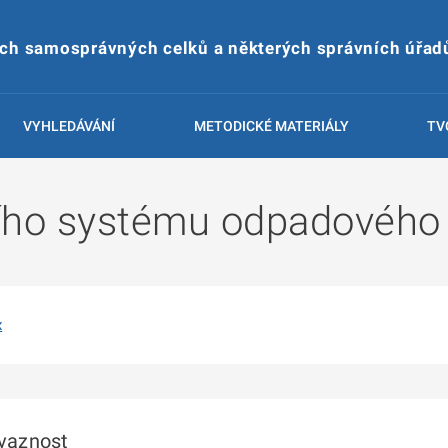
ích samosprávných celků a některých správních úřad
VYHLEDÁVÁNÍ
METODICKÉ MATERIÁLY
TV
ího systému odpadového 
x
ávaznost