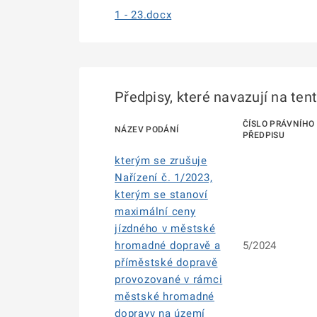
1 - 23.docx
Předpisy, které navazují na ten
ČÍSLO PRÁVNÍHO
NÁZEV PODÁNÍ
PŘEDPISU
kterým se zrušuje
Nařízení č. 1/2023,
kterým se stanoví
maximální ceny
jízdného v městské
hromadné dopravě a
5/2024
příměstské dopravě
provozované v rámci
městské hromadné
dopravy na území