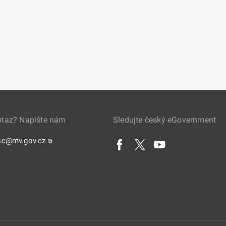
otaz? Napište nám
Sledujte český eGovernment
sc@mv.gov.cz
⧉