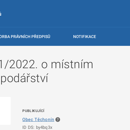
ů
ORBA PRÁVNÍCH PŘEDPISŮ
NOTIFIKACE
1/2022. o místním
podářství
PUBLIKUJÍCÍ
Obec Těchonín
ID DS: by4bq3x