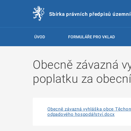
Sbírka právních předpisů územn
ÚVOD
FORMULÁŘE PRO VKLAD
Obecně závazná vy
poplatku za obecn
Obecně závazná vyhláška obce Těchoní
odpadového hospodářství.docx