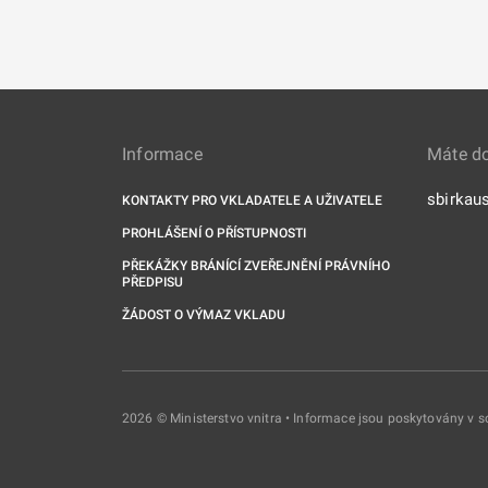
Informace
Máte d
sbirkau
KONTAKTY PRO VKLADATELE A UŽIVATELE
PROHLÁŠENÍ O PŘÍSTUPNOSTI
PŘEKÁŽKY BRÁNÍCÍ ZVEŘEJNĚNÍ PRÁVNÍHO
PŘEDPISU
ŽÁDOST O VÝMAZ VKLADU
2026 © Ministerstvo vnitra • Informace jsou poskytovány v