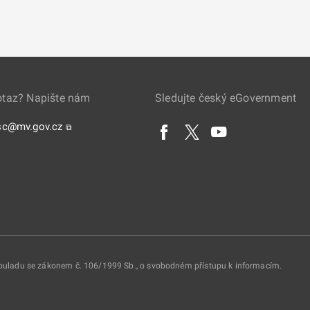
otaz? Napište nám
Sledujte český eGovernment
sc@mv.gov.cz
⧉
 souladu se zákonem č. 106/1999 Sb., o svobodném přístupu k informacím.