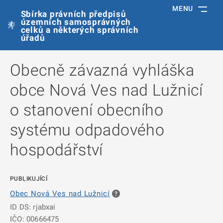
MENU
Sbírka právních předpisů
územních samosprávných
celků a některých správních
úřadů
Obecně závazná vyhláška
obce Nová Ves nad Lužnicí
o stanovení obecního
systému odpadového
hospodářství
PUBLIKUJÍCÍ
Obec Nová Ves nad Lužnicí
ID DS: rjabxai
IČO: 00666475