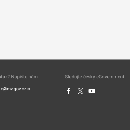
otaz? Napište nám
Sledujte český eGovernment
sc@mv.gov.cz
⧉