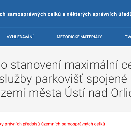
ích samosprávných celků a některých správních úřad
VYHLEDÁVÁNÍ
METODICKÉ MATERIÁLY
TV
4 o stanovení maximální 
 služby parkovišť spojené
území města Ústí nad Orli
írky právních předpisů územních samosprávných celků