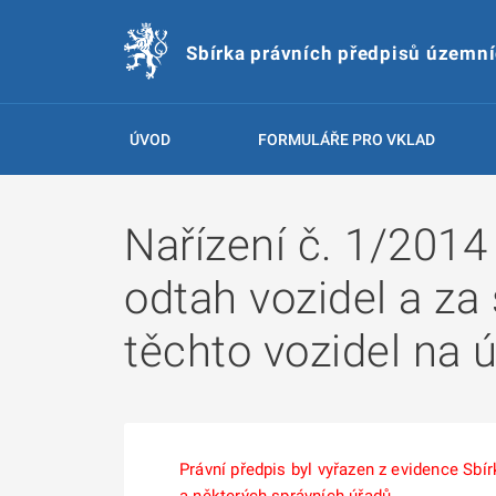
Sbírka právních předpisů územn
ÚVOD
FORMULÁŘE PRO VKLAD
Nařízení č. 1/201
odtah vozidel a za
těchto vozidel na 
Právní předpis byl vyřazen z evidence Sb