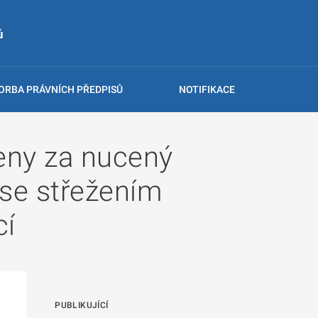
ů
ORBA PRÁVNÍCH PŘEDPISŮ
NOTIFIKACE
ceny za nucený
 se střežením
cí
PUBLIKUJÍCÍ