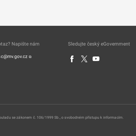
otaz? Napište nám
Sledujte český eGovernment
sc@mv.gov.cz
⧉
 souladu se zákonem č. 106/1999 Sb., o svobodném přístupu k informacím.