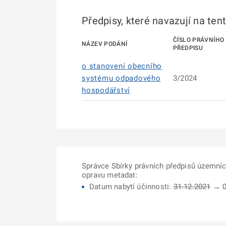
Předpisy, které navazují na ten
ČÍSLO PRÁVNÍHO
NÁZEV PODÁNÍ
PŘEDPISU
o stanovení obecního
systému odpadového
3/2024
hospodářství
Správce Sbírky právních předpisů územní
opravu metadat:
Datum nabytí účinnosti:
31.12.2021
→ 0