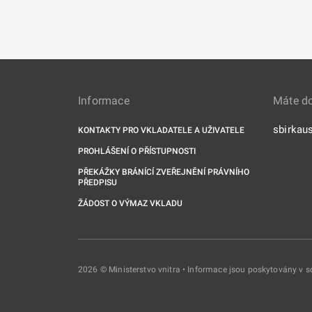
Informace
Máte d
sbirkau
KONTAKTY PRO VKLADATELE A UŽIVATELE
PROHLÁŠENÍ O PŘÍSTUPNOSTI
PŘEKÁŽKY BRÁNÍCÍ ZVEŘEJNĚNÍ PRÁVNÍHO
PŘEDPISU
ŽÁDOST O VÝMAZ VKLADU
2026 © Ministerstvo vnitra • Informace jsou poskytovány v