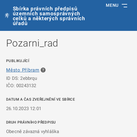
MENU
Sbírka právních předpisů
územních samosprávných
celků a některých správních
úřadů
Pozarni_rad
PUBLIKUJÍCÍ
Město Příbram
ID DS: 2ebbrqu
IČO: 00243132
DATUM A ČAS ZVEŘEJNĚNÍ VE SBÍRCE
26.10.2023 12:01
DRUH PRÁVNÍHO PŘEDPISU
Obecně závazná vyhláška