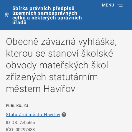
MENU
Sbírka právních předpisů
územních samosprávných
celků a některých správních
úřadů
Obecně závazná vyhláška,
kterou se stanoví školské
obvody mateřských škol
zřízených statutárním
městem Havířov
PUBLIKUJÍCÍ
Statutární město Havířov
ID DS: 7zhb6tn
IČO: 00297488