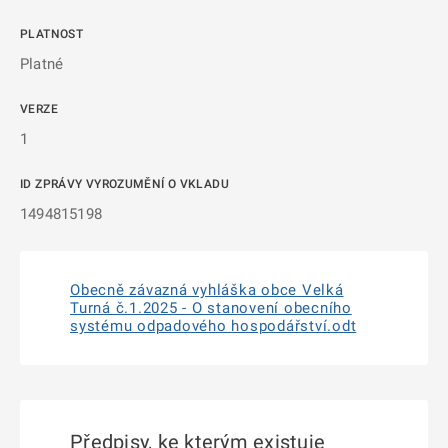
PLATNOST
Platné
VERZE
1
ID ZPRÁVY VYROZUMĚNÍ O VKLADU
1494815198
Obecně závazná vyhláška obce Velká
Turná č.1.2025 - O stanovení obecního
systému odpadového hospodářství.odt
Předpisy, ke kterým existuje