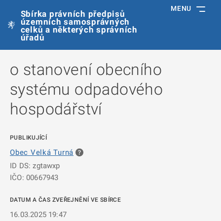
MENU
Sbírka právních předpisů
územních samosprávných
celků a některých správních
úřadů
o stanovení obecního
systému odpadového
hospodářství
PUBLIKUJÍCÍ
Obec Velká Turná
ID DS: zgtawxp
IČO: 00667943
DATUM A ČAS ZVEŘEJNĚNÍ VE SBÍRCE
16.03.2025 19:47