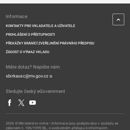
Informace
KONTAKTY PRO VKLADATELE A UŽIVATELE
PROHLÁŠENÍ O PŘÍSTUPNOSTI
PŘEKÁŽKY BRÁNÍCÍ ZVEŘEJNĚNÍ PRÁVNÍHO PŘEDPISU
ŽÁDOST O VÝMAZ VKLADU
Máte dotaz? Napište nám
sbirkausc@mv.gov.cz
⧉
Sledujte český eGovernment
2026 © Ministerstvo vnitra • Informace jsou poskytovány v souladu se
zákonem č. 106/1999 Sb., o svobodném přístupu k informacím.