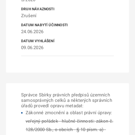
Zrušení
24.06.2026
09.06.2026
Správce Sbírky právních předpisů územních
samosprávných celků a některých správních
úřadů provedl opravu metadat:
Zákonné zmocnění a oblast právní úpravy:
veřejný pořádek - hlučné činnosti: zákon č.
128/2000 Sb., o obcích - § 10 písm. a) -