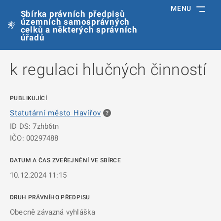
MENU
Sbírka právních předpisů
územních samosprávných
celků a některých správních
úřadů
k regulaci hlučných činností
PUBLIKUJÍCÍ
Statutární město Havířov
ID DS: 7zhb6tn
IČO: 00297488
DATUM A ČAS ZVEŘEJNĚNÍ VE SBÍRCE
10.12.2024 11:15
DRUH PRÁVNÍHO PŘEDPISU
Obecně závazná vyhláška