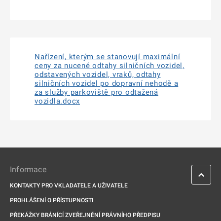
Nařízení, kterým se stanovují maximální
ceny za nucené odtahy silničních vozidel,
odstavených vozidel, vraků, odtahy
silničních vozidel po dopravní nehodě a
za služby parkoviště pro odtažená
vozidla.docx
Informace
KONTAKTY PRO VKLADATELE A UŽIVATELE
PROHLÁŠENÍ O PŘÍSTUPNOSTI
PŘEKÁŽKY BRÁNÍCÍ ZVEŘEJNĚNÍ PRÁVNÍHO PŘEDPISU