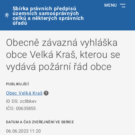
MENU
Sbírka právních předpisů
územních samosprávných
celků a některých správních
úřadů
Obecně závazná vyhláška
obce Velká Kraš, kterou se
vydává požární řád obce
PUBLIKUJÍCÍ
Obec Velká Kraš
ID DS: zc8bkev
IČO: 00635855
DATUM A ČAS ZVEŘEJNĚNÍ VE SBÍRCE
06.06.2023 11:20