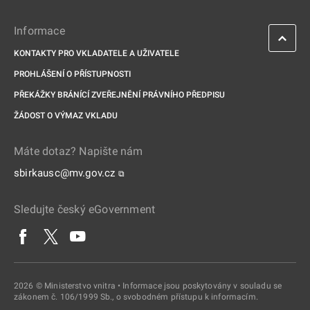
Informace
KONTAKTY PRO VKLADATELE A UŽIVATELE
PROHLÁŠENÍ O PŘÍSTUPNOSTI
PŘEKÁŽKY BRÁNÍCÍ ZVEŘEJNĚNÍ PRÁVNÍHO PŘEDPISU
ŽÁDOST O VÝMAZ VKLADU
Máte dotaz? Napište nám
sbirkausc@mv.gov.cz
⧉
Sledujte český eGovernment
2026 © Ministerstvo vnitra • Informace jsou poskytovány v souladu se
zákonem č. 106/1999 Sb., o svobodném přístupu k informacím.