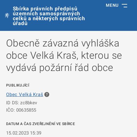
MENU
Sbírka právních předpisů
územních samosprávných
celků a některých správních
úřadů
Obecně závazná vyhláška
obce Velká Kraš, kterou se
vydává požární řád obce
PUBLIKUJÍCÍ
Obec Velká Kraš
ID DS: zc8bkev
IČO: 00635855
DATUM A ČAS ZVEŘEJNĚNÍ VE SBÍRCE
15.02.2023 15:39