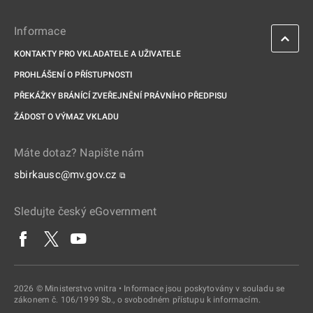
Informace
KONTAKTY PRO VKLADATELE A UŽIVATELE
PROHLÁŠENÍ O PŘÍSTUPNOSTI
PŘEKÁŽKY BRÁNÍCÍ ZVEŘEJNĚNÍ PRÁVNÍHO PŘEDPISU
ŽÁDOST O VÝMAZ VKLADU
Máte dotaz? Napište nám
sbirkausc@mv.gov.cz
⧉
Sledujte český eGovernment
2026 © Ministerstvo vnitra • Informace jsou poskytovány v souladu se
zákonem č. 106/1999 Sb., o svobodném přístupu k informacím.