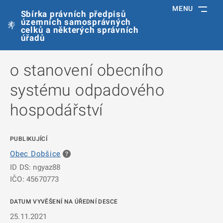
MENU
Sbírka právních předpisů
územních samosprávných
celků a některých správních
úřadů
o stanovení obecního
systému odpadového
hospodářství
PUBLIKUJÍCÍ
Obec Dobšice
ID DS: ngyaz88
IČO: 45670773
DATUM VYVĚŠENÍ NA ÚŘEDNÍ DESCE
25.11.2021