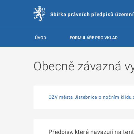
Sbírka právních předpisů územn
ÚVOD
FORMULÁŘE PRO VKLAD
Obecně závazná vy
OZV města Jistebnice o nočním klidu.
Předpisy, které navazují na ten