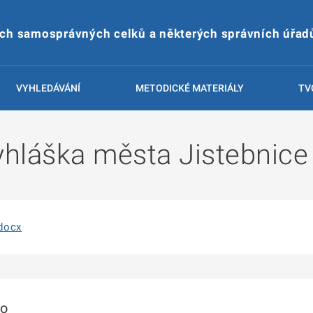
ích samosprávných celků a některých správních úřad
VYHLEDÁVÁNÍ
METODICKÉ MATERIÁLY
TV
hláška města Jistebnice 
docx
to